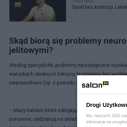
Zobacz także
Sport bez kontuzji. Leka
Skąd biorą się problemy neuro
jelitowymi?
Według specjalistki, problemy neurologiczne wynikają
warunkach idealnych toksyny te powinny być wydalane
nieprawidłowo (np. z powodu zaparć), toksyny są p
Drogi Użytkow
– Masy kałowe, które zalegają w jelitach, to główni
My, naszych 1162 zau
ponownie, oddziałują na układ nerwowy, prowadząc 
informacje na urządze