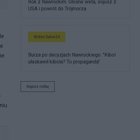
Rok z Nawrockim. Głośne weta, sojusz z
USA i powrót do Trójmorza
le
Wideo Salon24
we
Burza po decyzjach Nawrockiego. "Kibol
ie
ułaskawił kibola? To propaganda"
Napisz notkę
m
niu