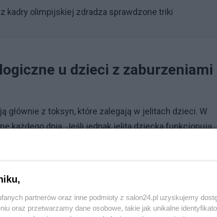
rz kadry olimpijskiej zdradza sprawdzone triki
logiczne u dzieci z zaburzeniami
 głównie z toksyn, które zalegają w jelitach dzieci. W
 każdego dnia. Jeśli jednak jelita dziecka funkcjonują
onownie wchłaniane do organizmu.
Reklama
niku,
e toksyny oraz niekorzystne mikroorganizmy. Wchłaniane
fanych partnerów oraz inne podmioty z salon24.pl uzyskujemy dost
do mgły mózgowej, zaburzeń koncentracji, a nawet
niu oraz przetwarzamy dane osobowe, takie jak unikalne identyfikat