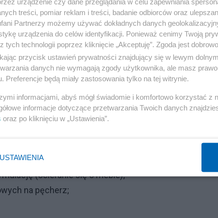
przez urządzenie czy dane przeglądania w celu zapewniania sperson
ych treści, pomiar reklam i treści, badanie odbiorców oraz ulepszan
fani Partnerzy możemy używać dokładnych danych geolokalizacyjn
tykę urządzenia do celów identyfikacji. Ponieważ cenimy Twoją pry
z tych technologii poprzez kliknięcie „Akceptuję”. Zgoda jest dobro
la gospodarki. Chodzi o seniorów
ikając przycisk ustawień prywatności znajdujący się w lewym dolny
etwarzania danych nie wymagają zgody użytkownika, ale masz prawo 
. Preferencje będą miały zastosowania tylko na tej witrynie.
szymi informacjami, abyś mógł świadomie i komfortowo korzystać z
zwrócić uwagę?
gółowe informacje dotyczące przetwarzania Twoich danych znajdzi
s
oraz po kliknięciu w „Ustawienia”.
ególną uwagę na:
USTAWIENIA
mulację (ocieranie się o meble);
owych na pęcherz;