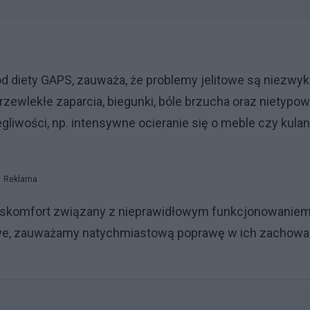
a od diety GAPS, zauważa, że problemy jelitowe są niezwyk
przewlekłe zaparcia, biegunki, bóle brzucha oraz nietypo
liwości, np. intensywne ocieranie się o meble czy kulan
Reklama
dyskomfort związany z nieprawidłowym funkcjonowanie
owe, zauważamy natychmiastową poprawę w ich zachowa