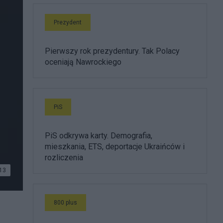
Prezydent
Pierwszy rok prezydentury. Tak Polacy
oceniają Nawrockiego
PiS
PiS odkrywa karty. Demografia,
mieszkania, ETS, deportacje Ukraińców i
rozliczenia
13
etki",
800 plus