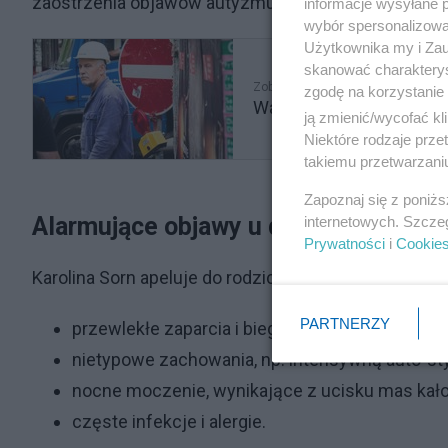
zaostrzenia objawów autyzmu – tłumaczy Sorn.
informacje wysyłane 
wybór spersonalizowan
Użytkownika my i Zau
skanować charakterys
Zobacz także
zgodę na korzystanie 
Ważny sygnał nie tylko d
ją zmienić/wycofać kl
Niektóre rodzaje prz
takiemu przetwarzaniu
Zapoznaj się z poniż
Alarmujące objawy u dzieci – na co 
internetowych. Szcze
Prywatności
i
Cookie
Karolina Sorn apeluje do rodziców, by zwracali szcz
PARTNERZY
przewlekłe zaparcia i biegunki;
nietypowe zachowania, np. intensywną auto-sty
nocne moczenie, wynikające z ucisku mas kał
częste infekcje i alergie.