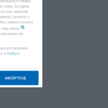
alizowanych reklam,
ie usług. Za zgodą
ych oraz aktywnie
watność, prosimy o
wolna i zawsze możesz
m rogu strony
.
sprzeciwić się
 naszych serwisów
esz w
Polityce
AKCEPTUJĘ