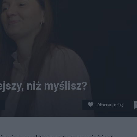
jszy, niż myślisz?
Obserwuj notkę
cjalistka od diety GAPS. fot. kadr z podcastu "Zdrowo do s