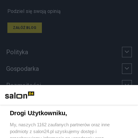
Podziel się swoją opinią
ZAŁÓŻ BLOG
Polityka
Gospodarka
Rozmaitości
Technologie
Drogi Użytkowniku,
Sport
My, naszych 1162 zaufanych partnerów oraz inne
podmioty z salon24.pl uzyskujemy dostęp i
Społeczeństwo