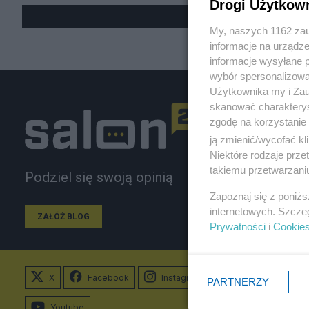
Drogi Użytkow
My, naszych 1162 zau
informacje na urządze
informacje wysyłane 
wybór spersonalizowan
Użytkownika my i Zau
skanować charakterys
zgodę na korzystanie 
ją zmienić/wycofać kl
Niektóre rodzaje prz
takiemu przetwarzaniu
Podziel się swoją opinią
Zapoznaj się z poniż
internetowych. Szcze
ZAŁÓŻ BLOG
Prywatności
i
Cookie
X
Facebook
Instagram
PARTNERZY
Youtube