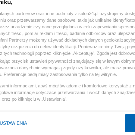
niku,
« WRÓĆ DO NOTKI
fanych partnerów oraz inne podmioty z salon24.pl uzyskujemy dost
niu oraz przetwarzamy dane osobowe, takie jak unikalne identyfikat
przez urządzenie czy dane przeglądania w celu zapewniania sperson
ych treści, pomiar reklam i treści, badanie odbiorców oraz ulepszan
fani Partnerzy możemy używać dokładnych danych geolokalizacyjn
tykę urządzenia do celów identyfikacji. Ponieważ cenimy Twoją pry
Polityka
Gospodarka
z tych technologii poprzez kliknięcie „Akceptuję”. Zgoda jest dobro
Rosja
Biznes
ikając przycisk ustawień prywatności znajdujący się w lewym dolny
etwarzania danych nie wymagają zgody użytkownika, ale masz prawo 
PiS
Pieniądze
. Preferencje będą miały zastosowania tylko na tej witrynie.
Rząd
Centralny Port Komunikacyjny
szymi informacjami, abyś mógł świadomie i komfortowo korzystać z
Prezydent
Inwestycje
gółowe informacje dotyczące przetwarzania Twoich danych znajdzi
NATO
Podatki
s
oraz po kliknięciu w „Ustawienia”.
WIĘCEJ
WIĘCEJ
USTAWIENIA