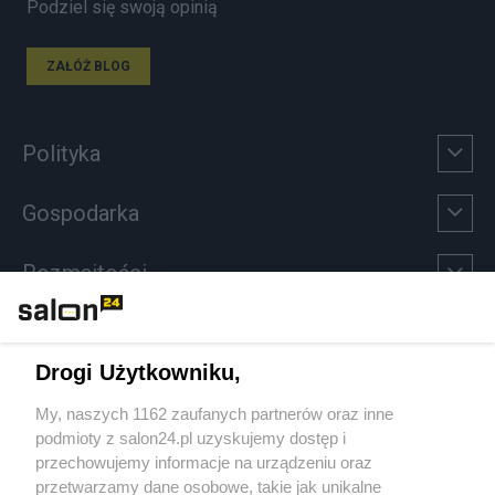
Podziel się swoją opinią
ZAŁÓŻ BLOG
Polityka
Gospodarka
Rozmaitości
Technologie
Drogi Użytkowniku,
Sport
My, naszych 1162 zaufanych partnerów oraz inne
podmioty z salon24.pl uzyskujemy dostęp i
Społeczeństwo
przechowujemy informacje na urządzeniu oraz
przetwarzamy dane osobowe, takie jak unikalne