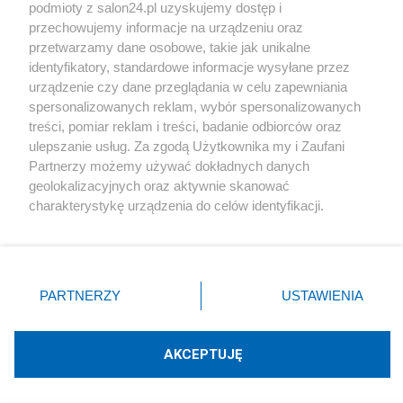
podmioty z salon24.pl uzyskujemy dostęp i
Społeczeństwo
przechowujemy informacje na urządzeniu oraz
przetwarzamy dane osobowe, takie jak unikalne
Kultura
identyfikatory, standardowe informacje wysyłane przez
urządzenie czy dane przeglądania w celu zapewniania
spersonalizowanych reklam, wybór spersonalizowanych
treści, pomiar reklam i treści, badanie odbiorców oraz
ulepszanie usług. Za zgodą Użytkownika my i Zaufani
X
Facebook
Instagram
Youtube
Partnerzy możemy używać dokładnych danych
geolokalizacyjnych oraz aktywnie skanować
charakterystykę urządzenia do celów identyfikacji.
Web Content Media sp. z o. o. © 2022
Ponieważ cenimy Twoją prywatność, prosimy o zgodę na
korzystanie z tych technologii poprzez kliknięcie
„Akceptuję”. Zgoda jest dobrowolna i zawsze możesz ją
Pomoc
O nas
Praca
Reklama
Kontakt
zmienić/wycofać klikając przycisk ustawień prywatności
PARTNERZY
USTAWIENIA
znajdujący się w lewym dolnym rogu strony
. Niektóre
rodzaje przetwarzania danych nie wymagają zgody
użytkownika, ale masz prawo sprzeciwić się takiemu
AKCEPTUJĘ
przetwarzaniu. Preferencje będą miały zastosowania tylko
Technologię dostarcza:
W3media.pl
na tej witrynie.