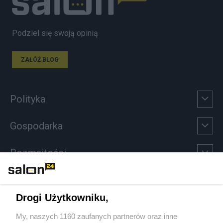
Podziel się swoją opinią
ZAŁÓŻ BLOG
Polityka
Gospodarka
Rozmaitości
Technologie
Drogi Użytkowniku,
Sport
My, naszych 1160 zaufanych partnerów oraz inne