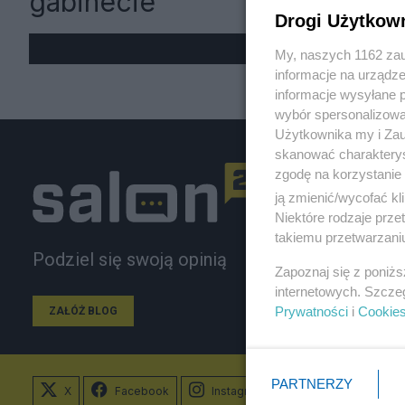
gabinecie
Drogi Użytkow
My, naszych 1162 zau
informacje na urządze
informacje wysyłane 
wybór spersonalizowan
Użytkownika my i Zau
skanować charakterys
zgodę na korzystanie 
ją zmienić/wycofać kl
Niektóre rodzaje prz
takiemu przetwarzaniu
Podziel się swoją opinią
Zapoznaj się z poniż
internetowych. Szcze
Prywatności
i
Cookie
ZAŁÓŻ BLOG
PARTNERZY
X
Facebook
Instagram