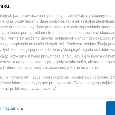
niku,
« WRÓĆ DO NOTKI
fanych partnerów oraz inne podmioty z salon24.pl uzyskujemy dost
niu oraz przetwarzamy dane osobowe, takie jak unikalne identyfikat
przez urządzenie czy dane przeglądania w celu zapewniania sperson
ych treści, pomiar reklam i treści, badanie odbiorców oraz ulepszan
fani Partnerzy możemy używać dokładnych danych geolokalizacyjn
tykę urządzenia do celów identyfikacji. Ponieważ cenimy Twoją pry
Polityka
Gospodarka
z tych technologii poprzez kliknięcie „Akceptuję”. Zgoda jest dobro
ikając przycisk ustawień prywatności znajdujący się w lewym dolny
Rosja
Biznes
etwarzania danych nie wymagają zgody użytkownika, ale masz prawo 
PiS
Pieniądze
. Preferencje będą miały zastosowania tylko na tej witrynie.
Rząd
Centralny Port Komunikacyjny
szymi informacjami, abyś mógł świadomie i komfortowo korzystać z
Prezydent
Inwestycje
gółowe informacje dotyczące przetwarzania Twoich danych znajdzi
s
oraz po kliknięciu w „Ustawienia”.
NATO
Podatki
WIĘCEJ
WIĘCEJ
USTAWIENIA