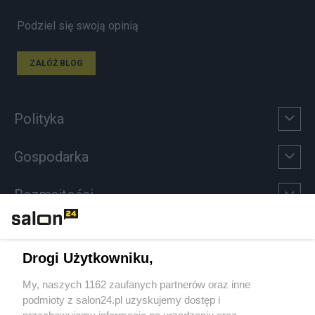
Podziel się swoją opinią
ZAŁÓŻ BLOG
Polityka
Gospodarka
Rozmaitości
Technologie
Drogi Użytkowniku,
Sport
My, naszych 1162 zaufanych partnerów oraz inne
podmioty z salon24.pl uzyskujemy dostęp i
Społeczeństwo