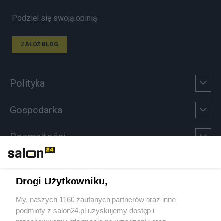
Podziel się swoją opinią
ZAŁÓŻ BLOG
Polityka
Gospodarka
Rozmaitości
Technologie
Drogi Użytkowniku,
Sport
My, naszych 1160 zaufanych partnerów oraz inne
podmioty z salon24.pl uzyskujemy dostęp i
Społeczeństwo