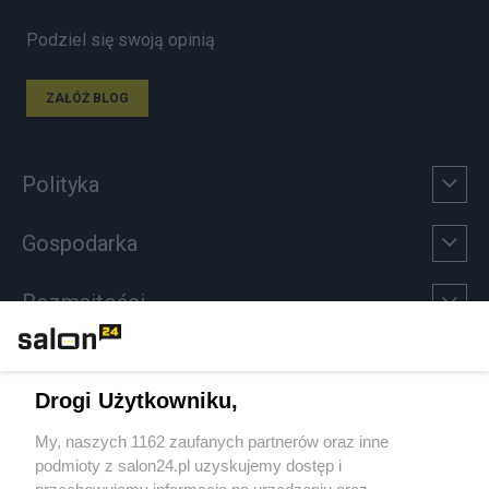
Podziel się swoją opinią
ZAŁÓŻ BLOG
Polityka
Gospodarka
Rozmaitości
Technologie
Drogi Użytkowniku,
Sport
My, naszych 1162 zaufanych partnerów oraz inne
podmioty z salon24.pl uzyskujemy dostęp i
Społeczeństwo