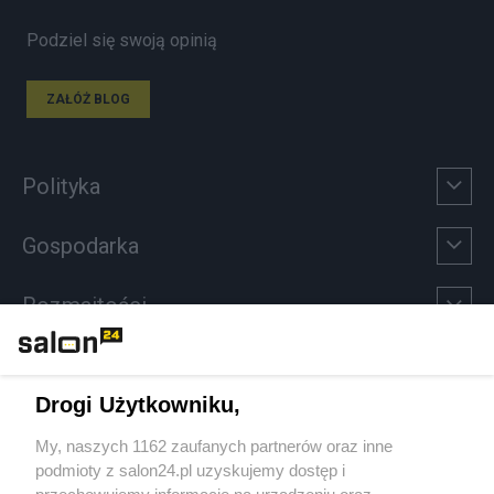
Podziel się swoją opinią
ZAŁÓŻ BLOG
Polityka
Gospodarka
Rozmaitości
Technologie
Drogi Użytkowniku,
Sport
My, naszych 1162 zaufanych partnerów oraz inne
podmioty z salon24.pl uzyskujemy dostęp i
Społeczeństwo