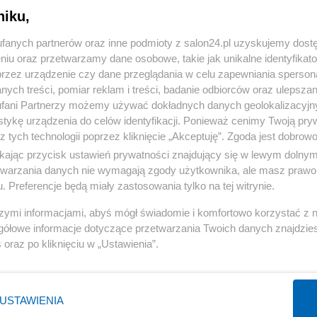
niku,
« WRÓĆ DO NOTKI
fanych partnerów oraz inne podmioty z salon24.pl uzyskujemy dost
niu oraz przetwarzamy dane osobowe, takie jak unikalne identyfikat
przez urządzenie czy dane przeglądania w celu zapewniania sperson
ych treści, pomiar reklam i treści, badanie odbiorców oraz ulepszan
fani Partnerzy możemy używać dokładnych danych geolokalizacyjn
tykę urządzenia do celów identyfikacji. Ponieważ cenimy Twoją pry
Polityka
Gospodarka
z tych technologii poprzez kliknięcie „Akceptuję”. Zgoda jest dobro
ikając przycisk ustawień prywatności znajdujący się w lewym dolny
PiS
Biznes
etwarzania danych nie wymagają zgody użytkownika, ale masz prawo 
Rząd
Pieniądze
. Preferencje będą miały zastosowania tylko na tej witrynie.
Prezydent
Centralny Port Komunikacyjny
szymi informacjami, abyś mógł świadomie i komfortowo korzystać z
NATO
Inwestycje
gółowe informacje dotyczące przetwarzania Twoich danych znajdzi
s
oraz po kliknięciu w „Ustawienia”.
KO
Podatki
WIĘCEJ
WIĘCEJ
USTAWIENIA