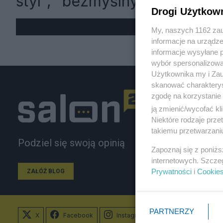
styl", "bezmyślny"
Drogi Użytkow
My, naszych 1162 zau
informacje na urządze
informacje wysyłane 
wybór spersonalizowan
Użytkownika my i Zau
skanować charakterys
zgodę na korzystanie 
ją zmienić/wycofać kl
Niektóre rodzaje prz
takiemu przetwarzaniu
Podziel się swoją opinią
Zapoznaj się z poniż
internetowych. Szcze
Prywatności
i
Cookie
ZAŁÓŻ BLOG
PARTNERZY
X
Facebook
Instagram