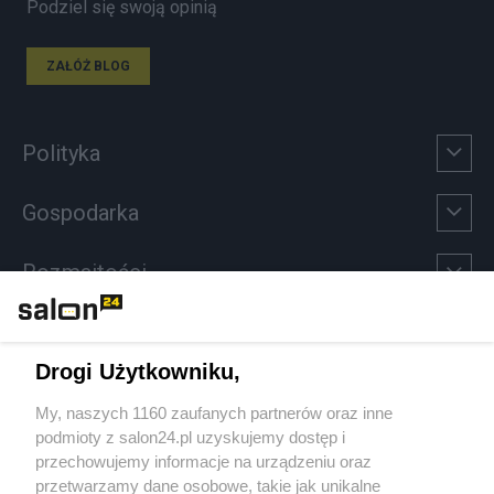
Podziel się swoją opinią
ZAŁÓŻ BLOG
Polityka
Gospodarka
Rozmaitości
Technologie
Drogi Użytkowniku,
Sport
My, naszych 1160 zaufanych partnerów oraz inne
podmioty z salon24.pl uzyskujemy dostęp i
Społeczeństwo
przechowujemy informacje na urządzeniu oraz
przetwarzamy dane osobowe, takie jak unikalne