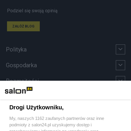
Podziel się swoją opinią
ZAŁÓŻ BLOG
Polityka
Gospodarka
Rozmaitości
Technologie
Drogi Użytkowniku,
Sport
My, naszych 1162 zaufanych partnerów oraz inne
podmioty z salon24.pl uzyskujemy dostęp i
Społeczeństwo