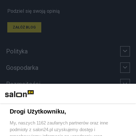
Podziel się swoją opinią
ZAŁÓŻ BLOG
Polityka
Gospodarka
Rozmaitości
Technologie
Drogi Użytkowniku,
Sport
My, naszych 1162 zaufanych partnerów oraz inne
podmioty z salon24.pl uzyskujemy dostęp i
Społeczeństwo