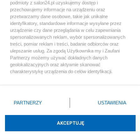
podmioty z salon24.pl uzyskujemy dostęp i
Społeczeństwo
przechowujemy informacje na urządzeniu oraz
przetwarzamy dane osobowe, takie jak unikalne
Kultura
identyfikatory, standardowe informacje wysyłane przez
urządzenie czy dane przeglądania w celu zapewniania
spersonalizowanych reklam, wybór spersonalizowanych
treści, pomiar reklam i treści, badanie odbiorców oraz
ulepszanie usług. Za zgodą Użytkownika my i Zaufani
X
Facebook
Instagram
Youtube
Partnerzy możemy używać dokładnych danych
geolokalizacyjnych oraz aktywnie skanować
charakterystykę urządzenia do celów identyfikacji.
Web Content Media sp. z o. o. © 2022
Ponieważ cenimy Twoją prywatność, prosimy o zgodę na
korzystanie z tych technologii poprzez kliknięcie
„Akceptuję”. Zgoda jest dobrowolna i zawsze możesz ją
Pomoc
O nas
Praca
Reklama
Kontakt
zmienić/wycofać klikając przycisk ustawień prywatności
PARTNERZY
USTAWIENIA
znajdujący się w lewym dolnym rogu strony
. Niektóre
rodzaje przetwarzania danych nie wymagają zgody
użytkownika, ale masz prawo sprzeciwić się takiemu
AKCEPTUJĘ
przetwarzaniu. Preferencje będą miały zastosowania tylko
Technologię dostarcza:
W3media.pl
na tej witrynie.