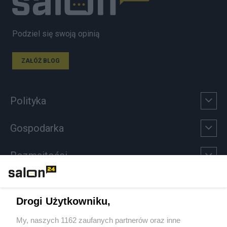
Podziel się swoją opinią
ZAŁÓŻ BLOG
Polityka
Gospodarka
Rozmaitości
Technologie
Drogi Użytkowniku,
Sport
My, naszych 1162 zaufanych partnerów oraz inne