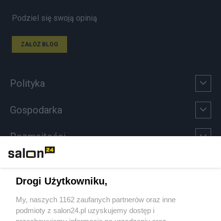
Podziel się swoją opinią
ZAŁÓŻ BLOG
Polityka
Gospodarka
Rozmaitości
Technologie
Drogi Użytkowniku,
Sport
My, naszych 1162 zaufanych partnerów oraz inne
podmioty z salon24.pl uzyskujemy dostęp i
Społeczeństwo