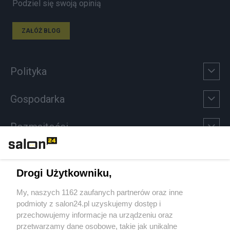
Podziel się swoją opinią
ZAŁÓŻ BLOG
Polityka
Gospodarka
Rozmaitości
Technologie
Drogi Użytkowniku,
Sport
My, naszych 1162 zaufanych partnerów oraz inne
podmioty z salon24.pl uzyskujemy dostęp i
Społeczeństwo
przechowujemy informacje na urządzeniu oraz
przetwarzamy dane osobowe, takie jak unikalne