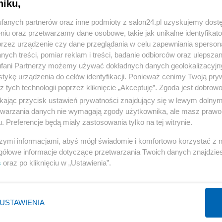
niku,
« WRÓĆ DO NOTKI
fanych partnerów oraz inne podmioty z salon24.pl uzyskujemy dost
niu oraz przetwarzamy dane osobowe, takie jak unikalne identyfikat
przez urządzenie czy dane przeglądania w celu zapewniania sperson
ych treści, pomiar reklam i treści, badanie odbiorców oraz ulepszan
fani Partnerzy możemy używać dokładnych danych geolokalizacyjn
tykę urządzenia do celów identyfikacji. Ponieważ cenimy Twoją pry
Polityka
Gospodarka
z tych technologii poprzez kliknięcie „Akceptuję”. Zgoda jest dobro
Rosja
Biznes
ikając przycisk ustawień prywatności znajdujący się w lewym dolny
etwarzania danych nie wymagają zgody użytkownika, ale masz prawo 
PiS
Pieniądze
. Preferencje będą miały zastosowania tylko na tej witrynie.
Rząd
Centralny Port Komunikacyjny
szymi informacjami, abyś mógł świadomie i komfortowo korzystać z
Prezydent
Inwestycje
gółowe informacje dotyczące przetwarzania Twoich danych znajdzi
NATO
Podatki
s
oraz po kliknięciu w „Ustawienia”.
WIĘCEJ
WIĘCEJ
USTAWIENIA