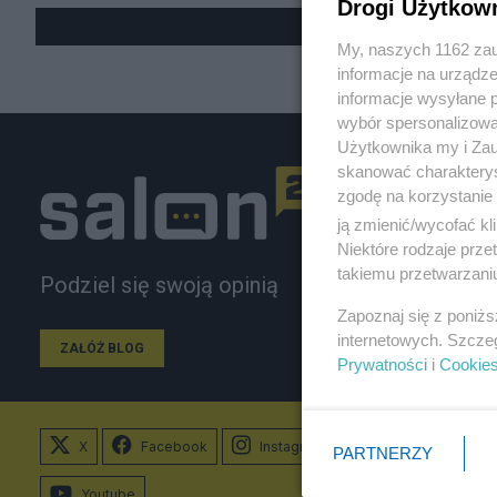
Drogi Użytkow
My, naszych 1162 zau
informacje na urządze
informacje wysyłane 
wybór spersonalizowan
Użytkownika my i Zau
skanować charakterys
zgodę na korzystanie 
ją zmienić/wycofać kl
Niektóre rodzaje prz
takiemu przetwarzaniu
Podziel się swoją opinią
Zapoznaj się z poniż
internetowych. Szcze
ZAŁÓŻ BLOG
Prywatności
i
Cookie
X
Facebook
Instagram
PARTNERZY
Youtube