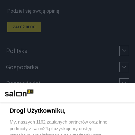
Podziel się swoją opinią
ZAŁÓŻ BLOG
Polityka
Gospodarka
Rozmaitości
Technologie
Drogi Użytkowniku,
Sport
My, naszych 1162 zaufanych partnerów oraz inne
podmioty z salon24.pl uzyskujemy dostęp i
Społeczeństwo