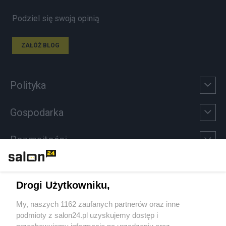
Podziel się swoją opinią
ZAŁÓŻ BLOG
Polityka
Gospodarka
Rozmaitości
Technologie
Drogi Użytkowniku,
Sport
My, naszych 1162 zaufanych partnerów oraz inne
podmioty z salon24.pl uzyskujemy dostęp i
Społeczeństwo