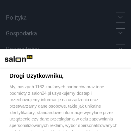
Polityka
Gospodarka
Rozmaitości
Technologie
Drogi Użytkowniku,
Sport
My, naszych 1162 zaufanych partnerów oraz inne
podmioty z salon24.pl uzyskujemy dostęp i
Społeczeństwo
przechowujemy informacje na urządzeniu oraz
przetwarzamy dane osobowe, takie jak unikalne
Kultura
identyfikatory, standardowe informacje wysyłane przez
urządzenie czy dane przeglądania w celu zapewniania
spersonalizowanych reklam, wybór spersonalizowanych