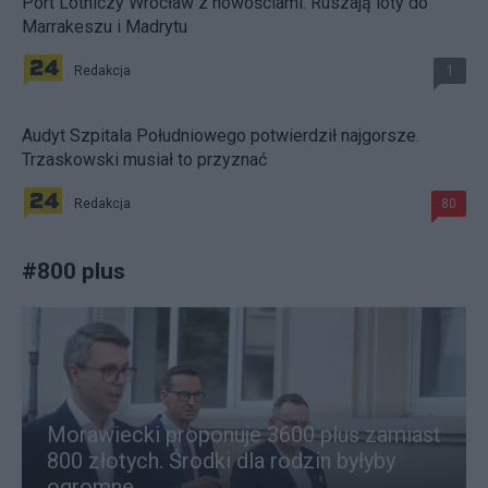
Port Lotniczy Wrocław z nowościami. Ruszają loty do
Marrakeszu i Madrytu
Redakcja
1
Audyt Szpitala Południowego potwierdził najgorsze.
Trzaskowski musiał to przyznać
Redakcja
80
#
800 plus
Morawiecki proponuje 3600 plus zamiast
800 złotych. Środki dla rodzin byłyby
ogromne