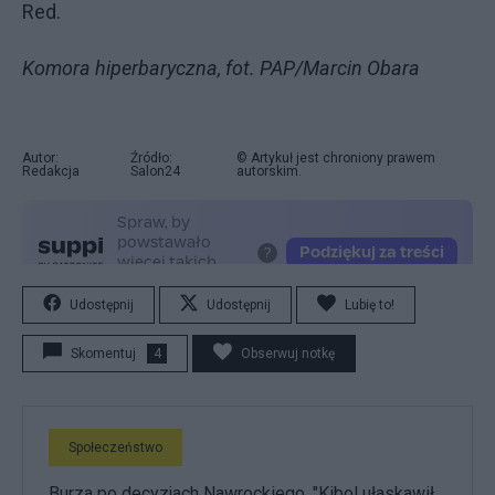
Red.
Komora hiperbaryczna, fot. PAP/Marcin Obara
Autor:
Źródło:
© Artykuł jest chroniony prawem
Redakcja
Salon24
autorskim.
Udostępnij
Udostępnij
Lubię to!
Skomentuj
4
Obserwuj notkę
Społeczeństwo
Burza po decyzjach Nawrockiego. "Kibol ułaskawił