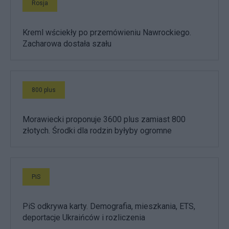
Rosja
Kreml wściekły po przemówieniu Nawrockiego.
Zacharowa dostała szału
800 plus
Morawiecki proponuje 3600 plus zamiast 800
złotych. Środki dla rodzin byłyby ogromne
PiS
PiS odkrywa karty. Demografia, mieszkania, ETS,
deportacje Ukraińców i rozliczenia