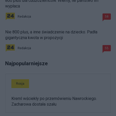
800 plus dla cudzoziemców. Wiemy, ile państwo im
wypłaca
Redakcja
58
Nie 800 plus, a inne świadczenie na dziecko. Padła
gigantyczna kwota w propozycji
Redakcja
55
Najpopularniejsze
Rosja
Kreml wściekły po przemówieniu Nawrockiego.
Zacharowa dostała szału