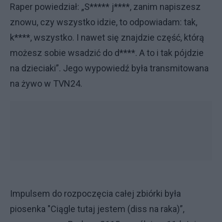
Raper powiedział: „S***** j****, zanim napiszesz
znowu, czy wszystko idzie, to odpowiadam: tak,
k****, wszystko. I nawet się znajdzie część, którą
możesz sobie wsadzić do d****. A to i tak pójdzie
na dzieciaki”. Jego wypowiedź była transmitowana
na żywo w TVN24.
Impulsem do rozpoczęcia całej zbiórki była
piosenka "Ciągle tutaj jestem (diss na raka)”,