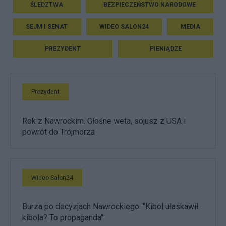
ŚLEDZTWA
BEZPIECZEŃSTWO NARODOWE
SEJM I SENAT
WIDEO SALON24
MEDIA
PREZYDENT
PIENIĄDZE
Prezydent
Rok z Nawrockim. Głośne weta, sojusz z USA i
powrót do Trójmorza
Wideo Salon24
Burza po decyzjach Nawrockiego. "Kibol ułaskawił
kibola? To propaganda"