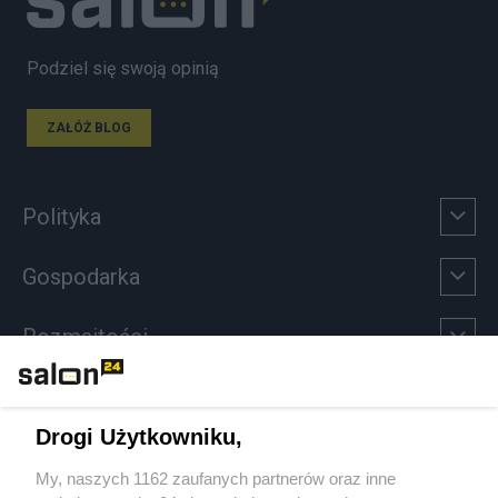
Podziel się swoją opinią
ZAŁÓŻ BLOG
Polityka
Gospodarka
Rozmaitości
Technologie
Drogi Użytkowniku,
Sport
My, naszych 1162 zaufanych partnerów oraz inne