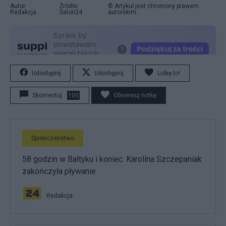
Autor:
Źródło:
© Artykuł jest chroniony prawem
Redakcja
Salon24
autorskim.
Udostępnij
Udostępnij
Lubię to!
Skomentuj
100
Obserwuj notkę
Społeczeństwo
58 godzin w Bałtyku i koniec. Karolina Szczepaniak
zakończyła pływanie
Redakcja