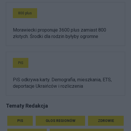
800 plus
Morawiecki proponuje 3600 plus zamiast 800
złotych. Środki dla rodzin byłyby ogromne
PiS
PiS odkrywa karty. Demografia, mieszkania, ETS,
deportacje Ukraińców i rozliczenia
Tematy Redakcja
PIS
GŁOS REGIONÓW
ZDROWIE