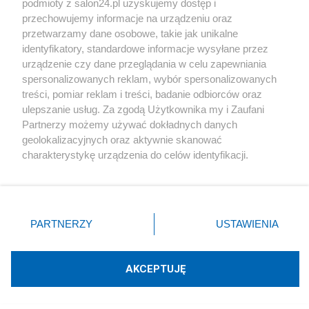
podmioty z salon24.pl uzyskujemy dostęp i
Społeczeństwo
przechowujemy informacje na urządzeniu oraz
przetwarzamy dane osobowe, takie jak unikalne
Kultura
identyfikatory, standardowe informacje wysyłane przez
urządzenie czy dane przeglądania w celu zapewniania
spersonalizowanych reklam, wybór spersonalizowanych
treści, pomiar reklam i treści, badanie odbiorców oraz
ulepszanie usług. Za zgodą Użytkownika my i Zaufani
X
Facebook
Instagram
Youtube
Partnerzy możemy używać dokładnych danych
geolokalizacyjnych oraz aktywnie skanować
charakterystykę urządzenia do celów identyfikacji.
Web Content Media sp. z o. o. © 2022
Ponieważ cenimy Twoją prywatność, prosimy o zgodę na
korzystanie z tych technologii poprzez kliknięcie
„Akceptuję”. Zgoda jest dobrowolna i zawsze możesz ją
Pomoc
O nas
Praca
Reklama
Kontakt
zmienić/wycofać klikając przycisk ustawień prywatności
PARTNERZY
USTAWIENIA
znajdujący się w lewym dolnym rogu strony
. Niektóre
rodzaje przetwarzania danych nie wymagają zgody
użytkownika, ale masz prawo sprzeciwić się takiemu
AKCEPTUJĘ
przetwarzaniu. Preferencje będą miały zastosowania tylko
Technologię dostarcza:
W3media.pl
na tej witrynie.