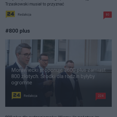
Trzaskowski musiał to przyznać
Redakcja
80
#
800 plus
Morawiecki proponuje 3600 plus zamiast
800 złotych. Środki dla rodzin byłyby
ogromne
Redakcja
224