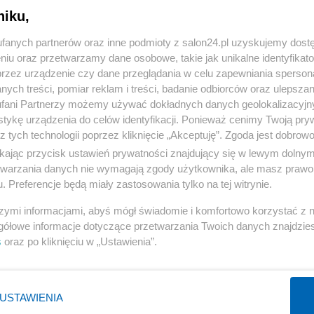
niku,
« WRÓĆ DO NOTKI
fanych partnerów oraz inne podmioty z salon24.pl uzyskujemy dost
niu oraz przetwarzamy dane osobowe, takie jak unikalne identyfikat
przez urządzenie czy dane przeglądania w celu zapewniania sperson
ych treści, pomiar reklam i treści, badanie odbiorców oraz ulepszan
fani Partnerzy możemy używać dokładnych danych geolokalizacyjn
tykę urządzenia do celów identyfikacji. Ponieważ cenimy Twoją pry
Polityka
Gospodarka
z tych technologii poprzez kliknięcie „Akceptuję”. Zgoda jest dobro
ikając przycisk ustawień prywatności znajdujący się w lewym dolny
Rosja
Biznes
etwarzania danych nie wymagają zgody użytkownika, ale masz prawo 
PiS
Pieniądze
. Preferencje będą miały zastosowania tylko na tej witrynie.
Rząd
Centralny Port Komunikacyjny
szymi informacjami, abyś mógł świadomie i komfortowo korzystać z
Prezydent
Inwestycje
gółowe informacje dotyczące przetwarzania Twoich danych znajdzi
s
oraz po kliknięciu w „Ustawienia”.
NATO
Podatki
WIĘCEJ
WIĘCEJ
USTAWIENIA