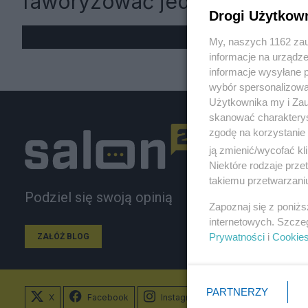
faworyzować jeden koncern
Drogi Użytkow
My, naszych 1162 zau
informacje na urządze
informacje wysyłane 
wybór spersonalizowan
Użytkownika my i Zau
skanować charakterys
zgodę na korzystanie 
ją zmienić/wycofać kl
Niektóre rodzaje prz
takiemu przetwarzaniu
Podziel się swoją opinią
Zapoznaj się z poniż
internetowych. Szcze
Prywatności
i
Cookie
ZAŁÓŻ BLOG
PARTNERZY
X
Facebook
Instagram