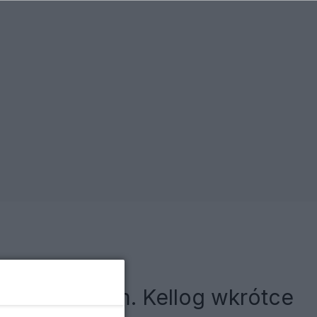
z Nawrockim. Kellog wkrótce