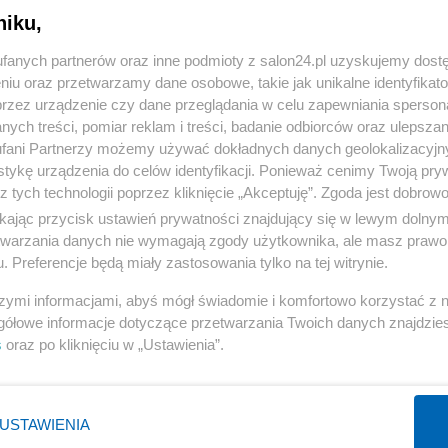
niku,
« WRÓĆ DO NOTKI
fanych partnerów oraz inne podmioty z salon24.pl uzyskujemy dost
niu oraz przetwarzamy dane osobowe, takie jak unikalne identyfikat
przez urządzenie czy dane przeglądania w celu zapewniania sperson
ych treści, pomiar reklam i treści, badanie odbiorców oraz ulepszan
fani Partnerzy możemy używać dokładnych danych geolokalizacyjn
tykę urządzenia do celów identyfikacji. Ponieważ cenimy Twoją pry
Polityka
Gospodarka
z tych technologii poprzez kliknięcie „Akceptuję”. Zgoda jest dobro
ikając przycisk ustawień prywatności znajdujący się w lewym dolny
PiS
Biznes
etwarzania danych nie wymagają zgody użytkownika, ale masz prawo 
Rząd
Pieniądze
. Preferencje będą miały zastosowania tylko na tej witrynie.
Prezydent
Centralny Port Komunikacyjny
szymi informacjami, abyś mógł świadomie i komfortowo korzystać z
NATO
Inwestycje
gółowe informacje dotyczące przetwarzania Twoich danych znajdzi
s
oraz po kliknięciu w „Ustawienia”.
KO
Podatki
WIĘCEJ
WIĘCEJ
USTAWIENIA