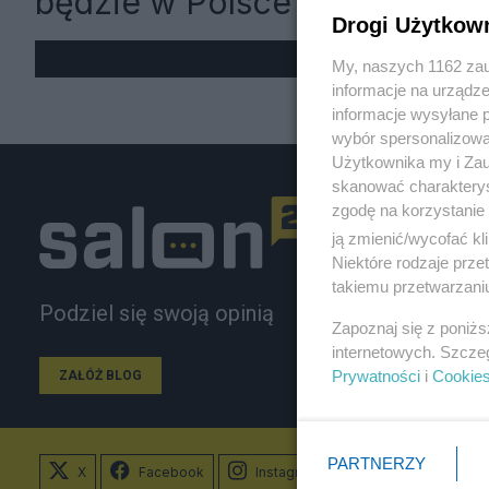
będzie w Polsce
Drogi Użytkow
My, naszych 1162 zau
informacje na urządze
informacje wysyłane 
wybór spersonalizowan
Użytkownika my i Zau
skanować charakterys
zgodę na korzystanie 
ją zmienić/wycofać kl
Niektóre rodzaje prz
takiemu przetwarzaniu
Podziel się swoją opinią
Zapoznaj się z poniż
internetowych. Szcze
Prywatności
i
Cookie
ZAŁÓŻ BLOG
PARTNERZY
X
Facebook
Instagram