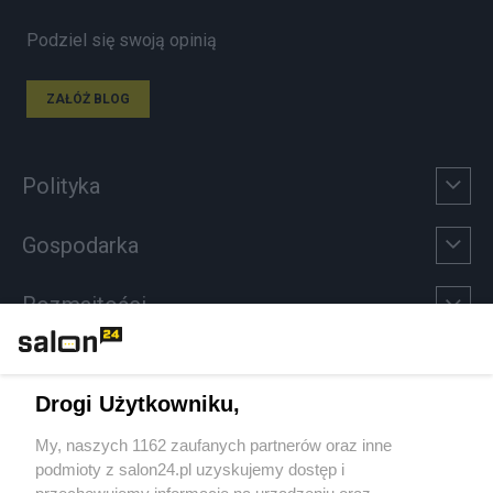
Podziel się swoją opinią
ZAŁÓŻ BLOG
Polityka
Gospodarka
Rozmaitości
Technologie
Drogi Użytkowniku,
Sport
My, naszych 1162 zaufanych partnerów oraz inne
podmioty z salon24.pl uzyskujemy dostęp i
Społeczeństwo