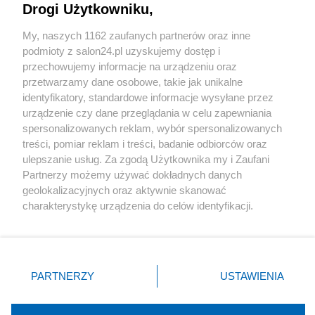
Drogi Użytkowniku,
Sport
My, naszych 1162 zaufanych partnerów oraz inne
podmioty z salon24.pl uzyskujemy dostęp i
Społeczeństwo
przechowujemy informacje na urządzeniu oraz
przetwarzamy dane osobowe, takie jak unikalne
Kultura
identyfikatory, standardowe informacje wysyłane przez
urządzenie czy dane przeglądania w celu zapewniania
spersonalizowanych reklam, wybór spersonalizowanych
treści, pomiar reklam i treści, badanie odbiorców oraz
ulepszanie usług. Za zgodą Użytkownika my i Zaufani
X
Facebook
Instagram
Youtube
Partnerzy możemy używać dokładnych danych
geolokalizacyjnych oraz aktywnie skanować
charakterystykę urządzenia do celów identyfikacji.
Web Content Media sp. z o. o. © 2022
Ponieważ cenimy Twoją prywatność, prosimy o zgodę na
korzystanie z tych technologii poprzez kliknięcie
„Akceptuję”. Zgoda jest dobrowolna i zawsze możesz ją
Pomoc
O nas
Praca
Reklama
Kontakt
zmienić/wycofać klikając przycisk ustawień prywatności
PARTNERZY
USTAWIENIA
znajdujący się w lewym dolnym rogu strony
. Niektóre
rodzaje przetwarzania danych nie wymagają zgody