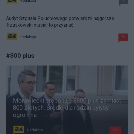
Redakcja
1
Audyt Szpitala Południowego potwierdził najgorsze.
Trzaskowski musiał to przyznać
Redakcja
79
#
800 plus
Morawiecki proponuje 3600 plus zamiast
800 złotych. Środki dla rodzin byłyby
ogromne
Redakcja
219