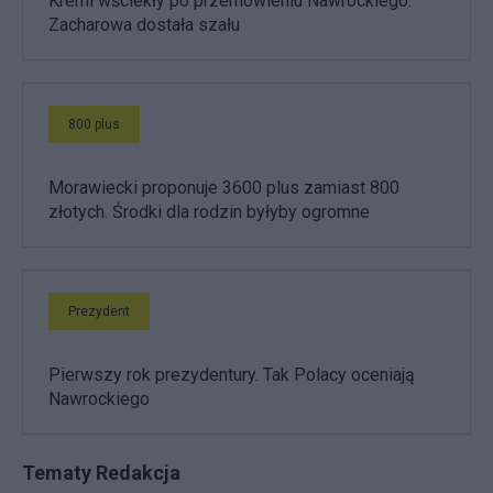
Kreml wściekły po przemówieniu Nawrockiego.
Zacharowa dostała szału
800 plus
Morawiecki proponuje 3600 plus zamiast 800
złotych. Środki dla rodzin byłyby ogromne
Prezydent
Pierwszy rok prezydentury. Tak Polacy oceniają
Nawrockiego
Tematy Redakcja