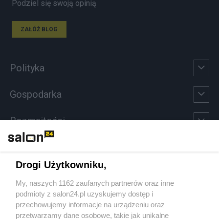
Podziel się swoją opinią
ZAŁÓŻ BLOG
Polityka
Gospodarka
Rozmaitości
Technologie
Drogi Użytkowniku,
Sport
My, naszych 1162 zaufanych partnerów oraz inne
podmioty z salon24.pl uzyskujemy dostęp i
Społeczeństwo
przechowujemy informacje na urządzeniu oraz
przetwarzamy dane osobowe, takie jak unikalne