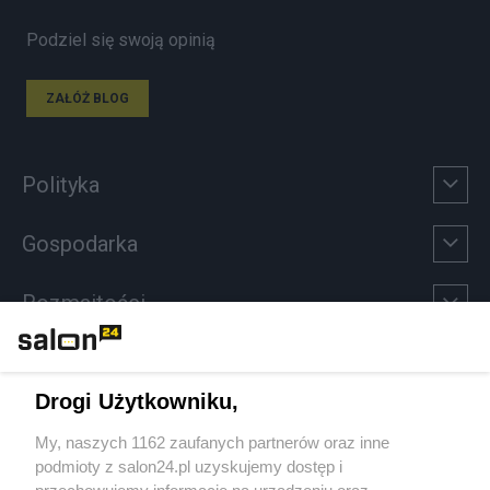
Podziel się swoją opinią
ZAŁÓŻ BLOG
Polityka
Gospodarka
Rozmaitości
Technologie
Drogi Użytkowniku,
Sport
My, naszych 1162 zaufanych partnerów oraz inne
podmioty z salon24.pl uzyskujemy dostęp i
Społeczeństwo