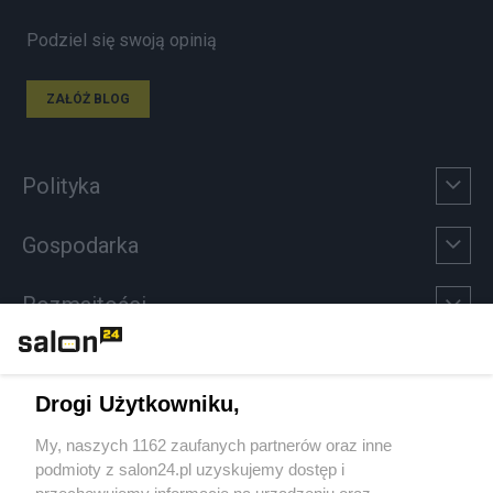
Podziel się swoją opinią
ZAŁÓŻ BLOG
Polityka
Gospodarka
Rozmaitości
Technologie
Drogi Użytkowniku,
Sport
My, naszych 1162 zaufanych partnerów oraz inne
podmioty z salon24.pl uzyskujemy dostęp i
Społeczeństwo