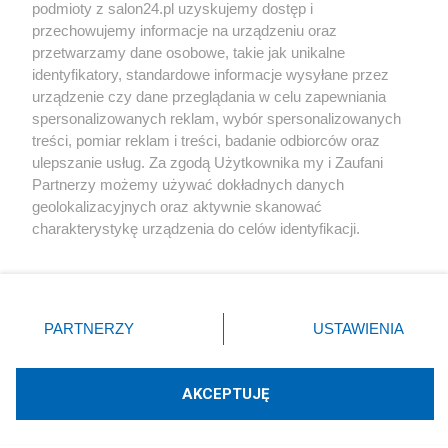
podmioty z salon24.pl uzyskujemy dostęp i
Społeczeństwo
przechowujemy informacje na urządzeniu oraz
przetwarzamy dane osobowe, takie jak unikalne
Kultura
identyfikatory, standardowe informacje wysyłane przez
urządzenie czy dane przeglądania w celu zapewniania
spersonalizowanych reklam, wybór spersonalizowanych
treści, pomiar reklam i treści, badanie odbiorców oraz
ulepszanie usług. Za zgodą Użytkownika my i Zaufani
X
Facebook
Instagram
Youtube
Partnerzy możemy używać dokładnych danych
geolokalizacyjnych oraz aktywnie skanować
charakterystykę urządzenia do celów identyfikacji.
Web Content Media sp. z o. o. © 2022
Ponieważ cenimy Twoją prywatność, prosimy o zgodę na
korzystanie z tych technologii poprzez kliknięcie
„Akceptuję”. Zgoda jest dobrowolna i zawsze możesz ją
Pomoc
O nas
Praca
Reklama
Kontakt
zmienić/wycofać klikając przycisk ustawień prywatności
PARTNERZY
USTAWIENIA
znajdujący się w lewym dolnym rogu strony
. Niektóre
rodzaje przetwarzania danych nie wymagają zgody
użytkownika, ale masz prawo sprzeciwić się takiemu
AKCEPTUJĘ
przetwarzaniu. Preferencje będą miały zastosowania tylko
Technologię dostarcza:
W3media.pl
na tej witrynie.