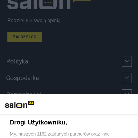
Podziel się swoją opinią
ZAŁÓŻ BLOG
Polityka
Gospodarka
Rozmaitości
Technologie
Drogi Użytkowniku,
Sport
My, naszych 1162 zaufanych partnerów oraz inne