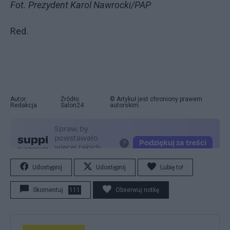
Fot. Prezydent Karol Nawrocki/PAP
Red.
Autor:
Źródło:
© Artykuł jest chroniony prawem
Redakcja
Salon24
autorskim.
Udostępnij
Udostępnij
Lubię to!
Skomentuj
111
Obserwuj notkę