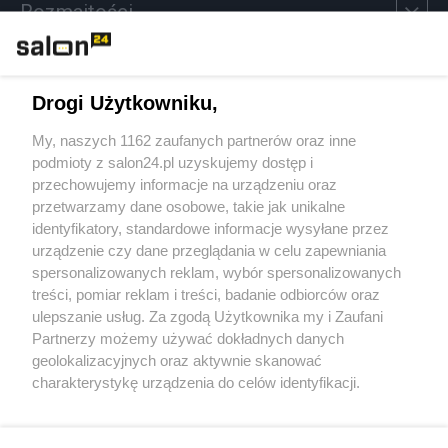
Rozmaitości
Technologie
Drogi Użytkowniku,
Sport
My, naszych 1162 zaufanych partnerów oraz inne
podmioty z salon24.pl uzyskujemy dostęp i
Społeczeństwo
przechowujemy informacje na urządzeniu oraz
przetwarzamy dane osobowe, takie jak unikalne
Kultura
identyfikatory, standardowe informacje wysyłane przez
urządzenie czy dane przeglądania w celu zapewniania
spersonalizowanych reklam, wybór spersonalizowanych
treści, pomiar reklam i treści, badanie odbiorców oraz
ulepszanie usług. Za zgodą Użytkownika my i Zaufani
X
Facebook
Instagram
Youtube
Partnerzy możemy używać dokładnych danych
geolokalizacyjnych oraz aktywnie skanować
charakterystykę urządzenia do celów identyfikacji.
Web Content Media sp. z o. o. © 2022
Ponieważ cenimy Twoją prywatność, prosimy o zgodę na
korzystanie z tych technologii poprzez kliknięcie
„Akceptuję”. Zgoda jest dobrowolna i zawsze możesz ją