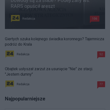
Dowody są za słabe? Podejrzany ws.
RARS opuścił areszt
Redakcja
106
Giertych szuka kolejnego świadka koronnego? Tajemnicza
podróż do Krala
Redakcja
52
Obajtek usłyszał zarzut za usunięcie "Nie" ze stacji.
"Jestem dumny"
Redakcja
77
Najpopularniejsze