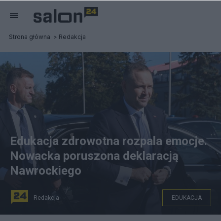
Strona główna
Redakcja
Edukacja zdrowotna rozpala emocje.
Nowacka poruszona deklaracją
Nawrockiego
Redakcja
EDUKACJA