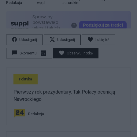
Redakcja
wp.pl
autorskim.
Udostępnij
Udostępnij
Lubię to!
Skomentuj
59
Obserwuj notkę
Polityka
Pierwszy rok prezydentury. Tak Polacy oceniają
Nawrockiego
Redakcja