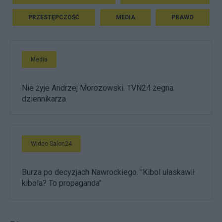
PRZESTĘPCZOŚĆ
MEDIA
PRAWO
Media
Nie żyje Andrzej Morozowski. TVN24 żegna
dziennikarza
Wideo Salon24
Burza po decyzjach Nawrockiego. "Kibol ułaskawił
kibola? To propaganda"