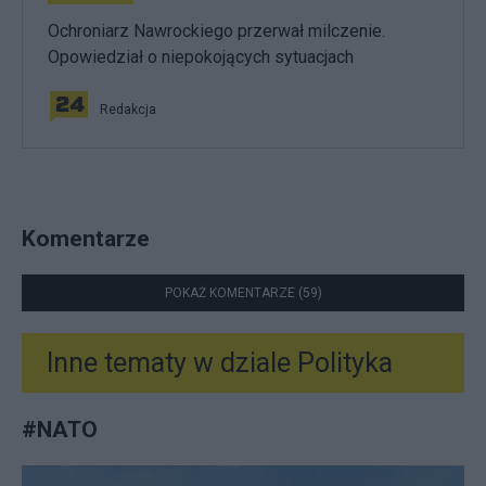
Ochroniarz Nawrockiego przerwał milczenie.
Opowiedział o niepokojących sytuacjach
Redakcja
Komentarze
POKAŻ KOMENTARZE (59)
Inne tematy w dziale
Polityka
#
NATO