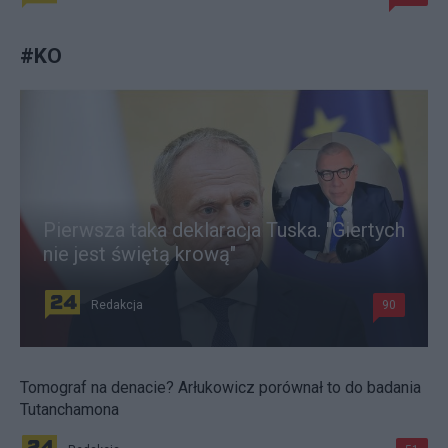
#
KO
Pierwsza taka deklaracja Tuska. "Giertych
nie jest świętą krową"
Redakcja
90
Tomograf na denacie? Arłukowicz porównał to do badania
Tutanchamona