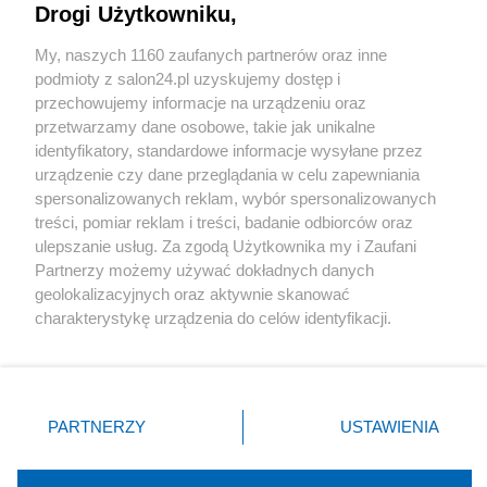
Drogi Użytkowniku,
Sport
My, naszych 1160 zaufanych partnerów oraz inne
podmioty z salon24.pl uzyskujemy dostęp i
Społeczeństwo
przechowujemy informacje na urządzeniu oraz
przetwarzamy dane osobowe, takie jak unikalne
Kultura
identyfikatory, standardowe informacje wysyłane przez
urządzenie czy dane przeglądania w celu zapewniania
spersonalizowanych reklam, wybór spersonalizowanych
treści, pomiar reklam i treści, badanie odbiorców oraz
ulepszanie usług. Za zgodą Użytkownika my i Zaufani
X
Facebook
Instagram
Youtube
Partnerzy możemy używać dokładnych danych
geolokalizacyjnych oraz aktywnie skanować
charakterystykę urządzenia do celów identyfikacji.
Web Content Media sp. z o. o. © 2022
Ponieważ cenimy Twoją prywatność, prosimy o zgodę na
korzystanie z tych technologii poprzez kliknięcie
„Akceptuję”. Zgoda jest dobrowolna i zawsze możesz ją
Pomoc
O nas
Praca
Reklama
Kontakt
zmienić/wycofać klikając przycisk ustawień prywatności
PARTNERZY
USTAWIENIA
znajdujący się w lewym dolnym rogu strony
. Niektóre
rodzaje przetwarzania danych nie wymagają zgody