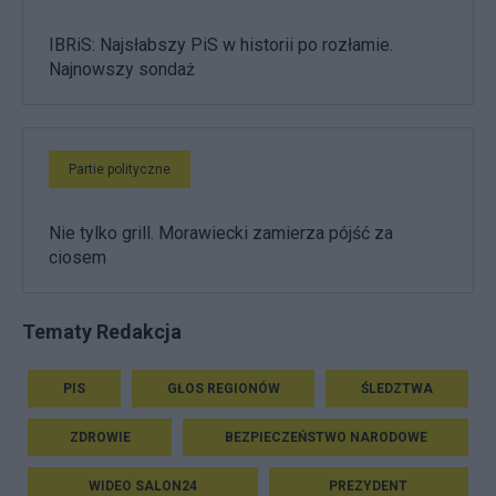
IBRiS: Najsłabszy PiS w historii po rozłamie.
Najnowszy sondaż
Partie polityczne
Nie tylko grill. Morawiecki zamierza pójść za
ciosem
Tematy Redakcja
PIS
GŁOS REGIONÓW
ŚLEDZTWA
ZDROWIE
BEZPIECZEŃSTWO NARODOWE
WIDEO SALON24
PREZYDENT