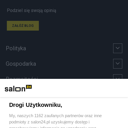
Podziel się swoją opinią
ZAŁÓŻ BLOG
Polityka
Gospodarka
Rozmaitości
Technologie
Drogi Użytkowniku,
Sport
My, naszych 1162 zaufanych partnerów oraz inne
podmioty z salon24.pl uzyskujemy dostęp i
Społeczeństwo