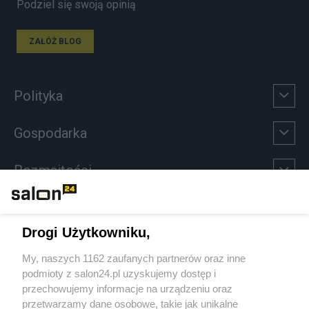
Podziel się swoją opinią
ZAŁÓŻ BLOG
Polityka
Gospodarka
Rozmaitości
Technologie
Drogi Użytkowniku,
Sport
My, naszych 1162 zaufanych partnerów oraz inne
podmioty z salon24.pl uzyskujemy dostęp i
Społeczeństwo
przechowujemy informacje na urządzeniu oraz
przetwarzamy dane osobowe, takie jak unikalne