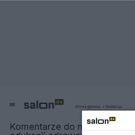
Strona główna
Redakcja
Komentarze do notki:
To byłb