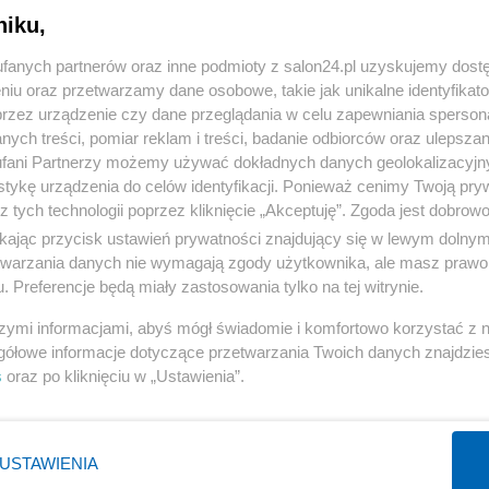
niku,
« WRÓĆ DO NOTKI
fanych partnerów oraz inne podmioty z salon24.pl uzyskujemy dost
niu oraz przetwarzamy dane osobowe, takie jak unikalne identyfikat
przez urządzenie czy dane przeglądania w celu zapewniania sperson
ych treści, pomiar reklam i treści, badanie odbiorców oraz ulepszan
fani Partnerzy możemy używać dokładnych danych geolokalizacyjn
tykę urządzenia do celów identyfikacji. Ponieważ cenimy Twoją pry
Polityka
Gospodarka
z tych technologii poprzez kliknięcie „Akceptuję”. Zgoda jest dobro
ikając przycisk ustawień prywatności znajdujący się w lewym dolny
PiS
Biznes
etwarzania danych nie wymagają zgody użytkownika, ale masz prawo 
Rząd
Pieniądze
. Preferencje będą miały zastosowania tylko na tej witrynie.
Prezydent
Centralny Port Komunikacyjny
szymi informacjami, abyś mógł świadomie i komfortowo korzystać z
NATO
Inwestycje
gółowe informacje dotyczące przetwarzania Twoich danych znajdzi
s
oraz po kliknięciu w „Ustawienia”.
KO
Podatki
WIĘCEJ
WIĘCEJ
USTAWIENIA