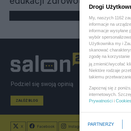
edukacji zdrowotnej
Drogi Użytkow
My, naszych 1162 zau
informacje na urządze
informacje wysyłane 
wybór spersonalizowan
Użytkownika my i Zau
skanować charakterys
zgodę na korzystanie 
ją zmienić/wycofać kl
Niektóre rodzaje prz
takiemu przetwarzaniu
Podziel się swoją opinią
Zapoznaj się z poniż
internetowych. Szcze
Prywatności
i
Cookie
ZAŁÓŻ BLOG
PARTNERZY
X
Facebook
Instagram