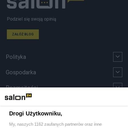
Podziel się swoją opinią
ZAŁÓŻ BLOG
Polityka
Gospodarka
Rozmaitości
Technologie
Drogi Użytkowniku,
Sport
My, naszych 1162 zaufanych partnerów oraz inne