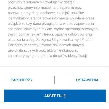
podmioty z salon24.pl uzyskujemy dostęp i
Społeczeństwo
przechowujemy informacje na urządzeniu oraz
przetwarzamy dane osobowe, takie jak unikalne
Kultura
identyfikatory, standardowe informacje wysyłane przez
urządzenie czy dane przeglądania w celu zapewniania
spersonalizowanych reklam, wybór spersonalizowanych
treści, pomiar reklam i treści, badanie odbiorców oraz
ulepszanie usług. Za zgodą Użytkownika my i Zaufani
X
Facebook
Instagram
Youtube
Partnerzy możemy używać dokładnych danych
geolokalizacyjnych oraz aktywnie skanować
charakterystykę urządzenia do celów identyfikacji.
Web Content Media sp. z o. o. © 2022
Ponieważ cenimy Twoją prywatność, prosimy o zgodę na
korzystanie z tych technologii poprzez kliknięcie
„Akceptuję”. Zgoda jest dobrowolna i zawsze możesz ją
Pomoc
O nas
Praca
Reklama
Kontakt
zmienić/wycofać klikając przycisk ustawień prywatności
PARTNERZY
USTAWIENIA
znajdujący się w lewym dolnym rogu strony
. Niektóre
rodzaje przetwarzania danych nie wymagają zgody
użytkownika, ale masz prawo sprzeciwić się takiemu
AKCEPTUJĘ
przetwarzaniu. Preferencje będą miały zastosowania tylko
Technologię dostarcza:
W3media.pl
na tej witrynie.