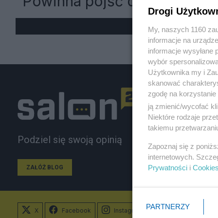
"Powinna pójść do lekarza"
Drogi Użytkow
My, naszych 1160 zau
informacje na urządze
informacje wysyłane 
wybór spersonalizowan
Użytkownika my i Zau
skanować charakterys
zgodę na korzystanie 
ją zmienić/wycofać kl
Niektóre rodzaje prz
takiemu przetwarzaniu
Podziel się swoją opinią
Zapoznaj się z poniż
internetowych. Szcze
Prywatności
i
Cookie
ZAŁÓŻ BLOG
PARTNERZY
X
Facebook
Instagram