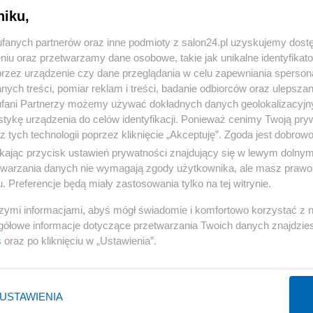
niku,
« WRÓĆ DO NOTKI
fanych partnerów oraz inne podmioty z salon24.pl uzyskujemy dost
niu oraz przetwarzamy dane osobowe, takie jak unikalne identyfikat
przez urządzenie czy dane przeglądania w celu zapewniania sperson
ych treści, pomiar reklam i treści, badanie odbiorców oraz ulepszan
fani Partnerzy możemy używać dokładnych danych geolokalizacyjn
tykę urządzenia do celów identyfikacji. Ponieważ cenimy Twoją pry
Polityka
Gospodarka
z tych technologii poprzez kliknięcie „Akceptuję”. Zgoda jest dobro
ikając przycisk ustawień prywatności znajdujący się w lewym dolny
PiS
Biznes
etwarzania danych nie wymagają zgody użytkownika, ale masz prawo 
Rząd
Pieniądze
. Preferencje będą miały zastosowania tylko na tej witrynie.
Prezydent
Centralny Port Komunikacyjny
szymi informacjami, abyś mógł świadomie i komfortowo korzystać z
NATO
Inwestycje
gółowe informacje dotyczące przetwarzania Twoich danych znajdzi
s
oraz po kliknięciu w „Ustawienia”.
KO
Podatki
WIĘCEJ
WIĘCEJ
USTAWIENIA