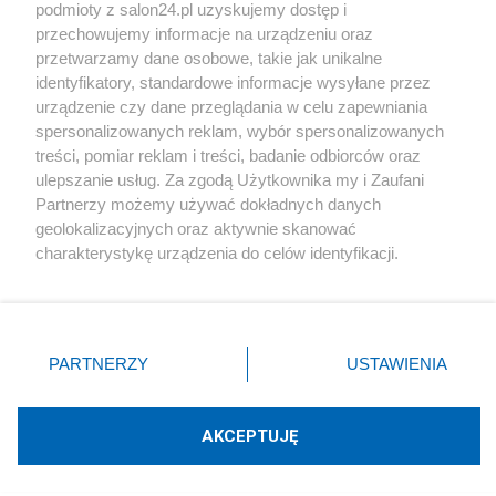
podmioty z salon24.pl uzyskujemy dostęp i
Społeczeństwo
przechowujemy informacje na urządzeniu oraz
przetwarzamy dane osobowe, takie jak unikalne
Kultura
identyfikatory, standardowe informacje wysyłane przez
urządzenie czy dane przeglądania w celu zapewniania
spersonalizowanych reklam, wybór spersonalizowanych
treści, pomiar reklam i treści, badanie odbiorców oraz
ulepszanie usług. Za zgodą Użytkownika my i Zaufani
X
Facebook
Instagram
Youtube
Partnerzy możemy używać dokładnych danych
geolokalizacyjnych oraz aktywnie skanować
charakterystykę urządzenia do celów identyfikacji.
Web Content Media sp. z o. o. © 2022
Ponieważ cenimy Twoją prywatność, prosimy o zgodę na
korzystanie z tych technologii poprzez kliknięcie
„Akceptuję”. Zgoda jest dobrowolna i zawsze możesz ją
Pomoc
O nas
Praca
Reklama
Kontakt
zmienić/wycofać klikając przycisk ustawień prywatności
PARTNERZY
USTAWIENIA
znajdujący się w lewym dolnym rogu strony
. Niektóre
rodzaje przetwarzania danych nie wymagają zgody
użytkownika, ale masz prawo sprzeciwić się takiemu
AKCEPTUJĘ
przetwarzaniu. Preferencje będą miały zastosowania tylko
Technologię dostarcza:
W3media.pl
na tej witrynie.