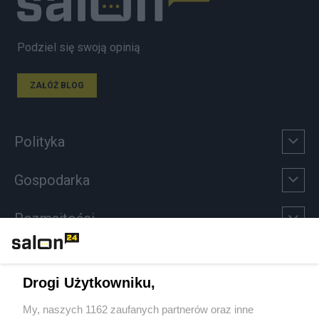
Podziel się swoją opinią
ZAŁÓŻ BLOG
Polityka
Gospodarka
Rozmaitości
Technologie
Drogi Użytkowniku,
Sport
My, naszych 1162 zaufanych partnerów oraz inne