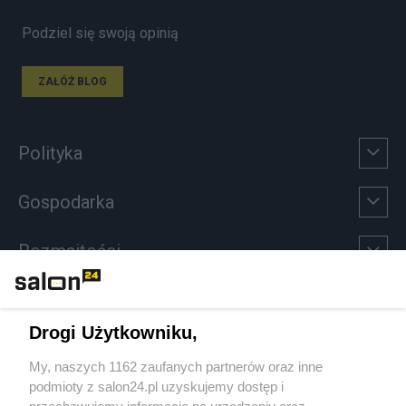
Podziel się swoją opinią
ZAŁÓŻ BLOG
Polityka
Gospodarka
Rozmaitości
Technologie
Drogi Użytkowniku,
Sport
My, naszych 1162 zaufanych partnerów oraz inne
podmioty z salon24.pl uzyskujemy dostęp i
Społeczeństwo