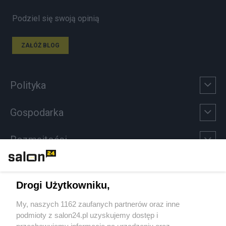
Podziel się swoją opinią
ZAŁÓŻ BLOG
Polityka
Gospodarka
Rozmaitości
Technologie
Drogi Użytkowniku,
Sport
My, naszych 1162 zaufanych partnerów oraz inne
podmioty z salon24.pl uzyskujemy dostęp i
Społeczeństwo