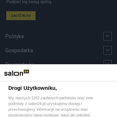
Podziel się swoją opinią
ZAŁÓŻ BLOG
Polityka
Gospodarka
Rozmaitości
Technologie
Drogi Użytkowniku,
Sport
My, naszych 1162 zaufanych partnerów oraz inne
podmioty z salon24.pl uzyskujemy dostęp i
Społeczeństwo
przechowujemy informacje na urządzeniu oraz
przetwarzamy dane osobowe, takie jak unikalne