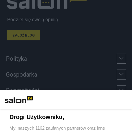
Podziel się swoją opinią
ZAŁÓŻ BLOG
Polityka
Gospodarka
Rozmaitości
Technologie
Drogi Użytkowniku,
Sport
My, naszych 1162 zaufanych partnerów oraz inne