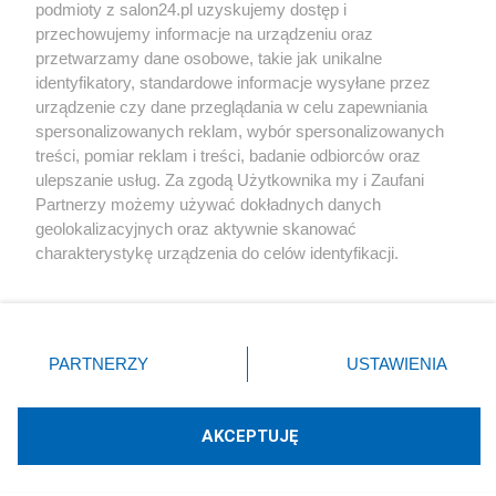
podmioty z salon24.pl uzyskujemy dostęp i
Społeczeństwo
przechowujemy informacje na urządzeniu oraz
przetwarzamy dane osobowe, takie jak unikalne
Kultura
identyfikatory, standardowe informacje wysyłane przez
urządzenie czy dane przeglądania w celu zapewniania
spersonalizowanych reklam, wybór spersonalizowanych
treści, pomiar reklam i treści, badanie odbiorców oraz
ulepszanie usług. Za zgodą Użytkownika my i Zaufani
X
Facebook
Instagram
Youtube
Partnerzy możemy używać dokładnych danych
geolokalizacyjnych oraz aktywnie skanować
charakterystykę urządzenia do celów identyfikacji.
Web Content Media sp. z o. o. © 2022
Ponieważ cenimy Twoją prywatność, prosimy o zgodę na
korzystanie z tych technologii poprzez kliknięcie
„Akceptuję”. Zgoda jest dobrowolna i zawsze możesz ją
Pomoc
O nas
Praca
Reklama
Kontakt
zmienić/wycofać klikając przycisk ustawień prywatności
PARTNERZY
USTAWIENIA
znajdujący się w lewym dolnym rogu strony
. Niektóre
rodzaje przetwarzania danych nie wymagają zgody
użytkownika, ale masz prawo sprzeciwić się takiemu
AKCEPTUJĘ
przetwarzaniu. Preferencje będą miały zastosowania tylko
Technologię dostarcza:
W3media.pl
na tej witrynie.