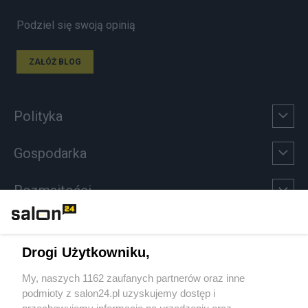
Podziel się swoją opinią
ZAŁÓŻ BLOG
Polityka
Gospodarka
Rozmaitości
Technologie
Drogi Użytkowniku,
Sport
My, naszych 1162 zaufanych partnerów oraz inne
podmioty z salon24.pl uzyskujemy dostęp i
Społeczeństwo