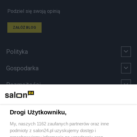
Podziel się swoją opinią
ZAŁÓŻ BLOG
Polityka
Gospodarka
Rozmaitości
Technologie
Drogi Użytkowniku,
Sport
My, naszych 1162 zaufanych partnerów oraz inne
podmioty z salon24.pl uzyskujemy dostęp i
Społeczeństwo