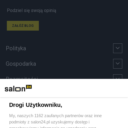
Podziel się swoją opinią
ZAŁÓŻ BLOG
Polityka
Gospodarka
Rozmaitości
Technologie
Drogi Użytkowniku,
Sport
My, naszych 1162 zaufanych partnerów oraz inne
podmioty z salon24.pl uzyskujemy dostęp i
Społeczeństwo