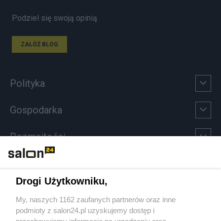
Podziel się swoją opinią
ZAŁÓŻ BLOG
Polityka
Gospodarka
Rozmaitości
Technologie
Drogi Użytkowniku,
Sport
My, naszych 1162 zaufanych partnerów oraz inne
podmioty z salon24.pl uzyskujemy dostęp i
Społeczeństwo