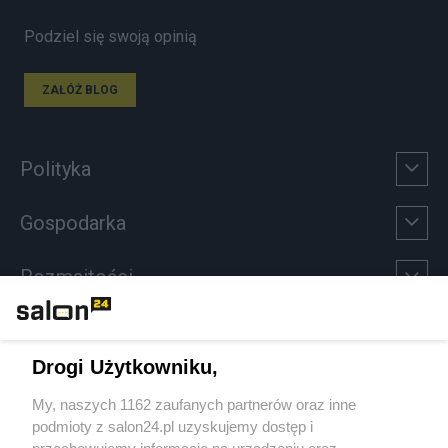
Podziel się swoją opinią
ZAŁÓŻ BLOG
Polityka
Gospodarka
Rozmaitości
Technologie
Drogi Użytkowniku,
Sport
My, naszych 1162 zaufanych partnerów oraz inne
podmioty z salon24.pl uzyskujemy dostęp i
Społeczeństwo