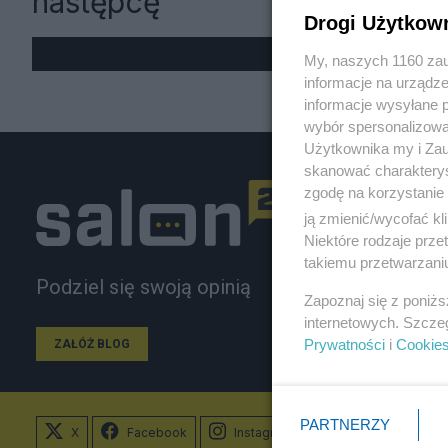
następcę
Drogi Użytkow
My, naszych 1160 zau
informacje na urządze
informacje wysyłane 
wybór spersonalizowan
Użytkownika my i Zau
skanować charakterys
zgodę na korzystanie 
ją zmienić/wycofać kl
Niektóre rodzaje prz
takiemu przetwarzaniu
Podziel się swoją opinią
Zapoznaj się z poniż
internetowych. Szcze
Prywatności
i
Cookie
ZAŁÓŻ BLOG
PARTNERZY
X
Facebook
Instagram