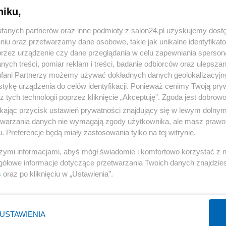
niku,
« WRÓĆ DO NOTKI
fanych partnerów oraz inne podmioty z salon24.pl uzyskujemy dost
niu oraz przetwarzamy dane osobowe, takie jak unikalne identyfikat
przez urządzenie czy dane przeglądania w celu zapewniania sperson
ych treści, pomiar reklam i treści, badanie odbiorców oraz ulepszan
fani Partnerzy możemy używać dokładnych danych geolokalizacyjn
tykę urządzenia do celów identyfikacji. Ponieważ cenimy Twoją pry
Polityka
Gospodarka
z tych technologii poprzez kliknięcie „Akceptuję”. Zgoda jest dobro
ikając przycisk ustawień prywatności znajdujący się w lewym dolny
NATO
Centralny Port Komunikacyjny
etwarzania danych nie wymagają zgody użytkownika, ale masz prawo 
KO
Inwestycje
. Preferencje będą miały zastosowania tylko na tej witrynie.
Prezydent
Biznes
szymi informacjami, abyś mógł świadomie i komfortowo korzystać z
Imigranci
Podatki
gółowe informacje dotyczące przetwarzania Twoich danych znajdzi
s
oraz po kliknięciu w „Ustawienia”.
PiS
Energetyka
WIĘCEJ
WIĘCEJ
USTAWIENIA