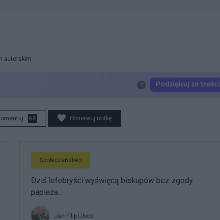
m autorskim
komentuj
68
Obserwuj notkę
Społeczeństwo
Dziś lefebryści wyświęcą biskupów bez zgody
papieża...
Jan Filip Libicki