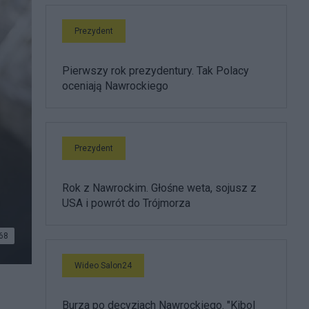
Prezydent
Pierwszy rok prezydentury. Tak Polacy
oceniają Nawrockiego
Prezydent
Rok z Nawrockim. Głośne weta, sojusz z
USA i powrót do Trójmorza
68
Wideo Salon24
bie
Burza po decyzjach Nawrockiego. "Kibol