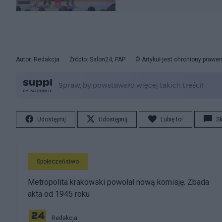
Autor: Redakcja
Źródło: Salon24, PAP
© Artykuł jest chroniony prawe
Udostępnij
Udostępnij
Lubię to!
S
Społeczeństwo
Metropolita krakowski powołał nową komisję. Zbada
akta od 1945 roku
Redakcja