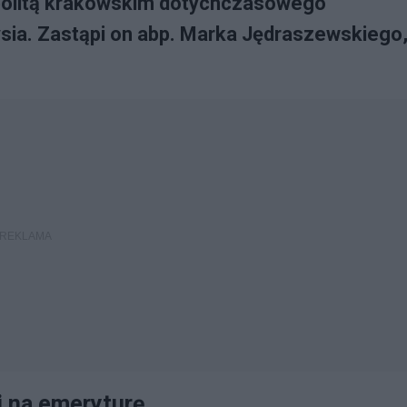
olitą krakowskim dotychczasowego
ysia. Zastąpi on abp. Marka Jędraszewskiego
i na emeryturę