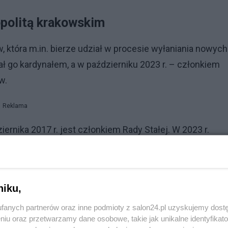
politą krakowskim
w, która m.in. bierze udział w procesie wyłaniania nowych
ł go kardynałem, a w październiku 2023 r. – członkiem
w.
Reklama
ernika 2017 r. jest członkiem Rady Stałej. W 2023 r.
oncepcją komisji badającej przypadki wykorzystywania
także przewodniczącym Rady ds. Dialogu Religijnego i
ady ds. Ekumenizmu, Rady ds. Kultury i Ochrony
niku,
fanych partnerów oraz inne podmioty z salon24.pl uzyskujemy dost
niu oraz przetwarzamy dane osobowe, takie jak unikalne identyfikat