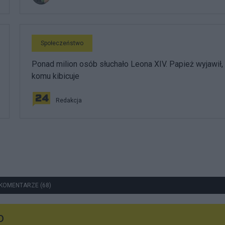
Społeczeństwo
Ponad milion osób słuchało Leona XIV. Papież wyjawił,
komu kibicuje
Redakcja
KOMENTARZE (68)
o