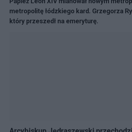
Papież Leon XIV mianował nowym metrop
metropolitę łódzkiego kard. Grzegorza R
który przeszedł na emeryturę.
Arcybiskup Jędraszewski przechodz