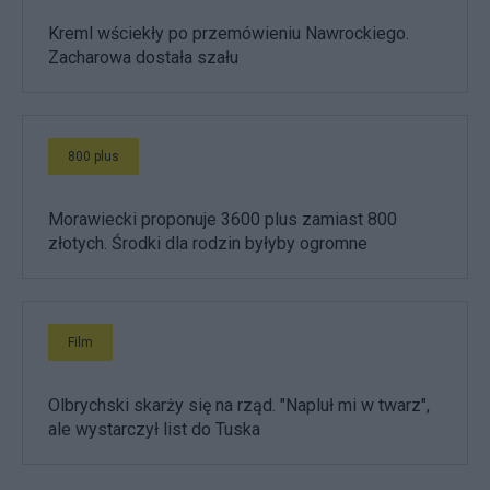
Kreml wściekły po przemówieniu Nawrockiego.
Zacharowa dostała szału
800 plus
Morawiecki proponuje 3600 plus zamiast 800
złotych. Środki dla rodzin byłyby ogromne
Film
Olbrychski skarży się na rząd. "Napluł mi w twarz",
ale wystarczył list do Tuska