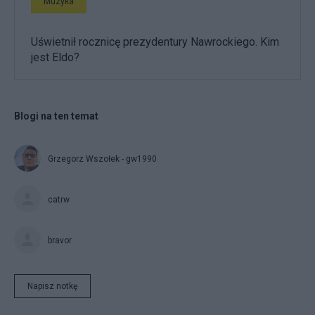
Muzyka
Uświetnił rocznicę prezydentury Nawrockiego. Kim
jest Eldo?
Blogi na ten temat
Grzegorz Wszołek - gw1990
catrw
bravor
Napisz notkę