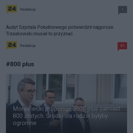
Redakcja
1
Audyt Szpitala Południowego potwierdził najgorsze.
Trzaskowski musiał to przyznać
Redakcja
80
#
800 plus
Morawiecki proponuje 3600 plus zamiast
800 złotych. Środki dla rodzin byłyby
ogromne