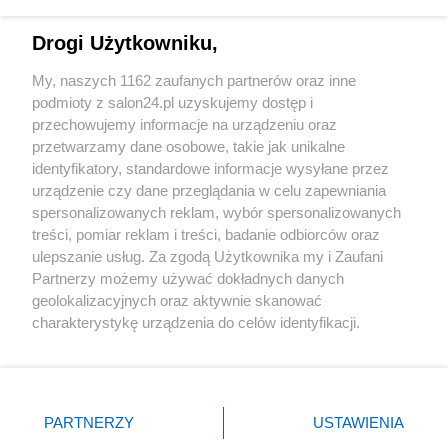
Technologie
Drogi Użytkowniku,
Sport
My, naszych 1162 zaufanych partnerów oraz inne
podmioty z salon24.pl uzyskujemy dostęp i
Społeczeństwo
przechowujemy informacje na urządzeniu oraz
przetwarzamy dane osobowe, takie jak unikalne
Kultura
identyfikatory, standardowe informacje wysyłane przez
urządzenie czy dane przeglądania w celu zapewniania
spersonalizowanych reklam, wybór spersonalizowanych
treści, pomiar reklam i treści, badanie odbiorców oraz
ulepszanie usług. Za zgodą Użytkownika my i Zaufani
X
Facebook
Instagram
Youtube
Partnerzy możemy używać dokładnych danych
geolokalizacyjnych oraz aktywnie skanować
charakterystykę urządzenia do celów identyfikacji.
Web Content Media sp. z o. o. © 2022
Ponieważ cenimy Twoją prywatność, prosimy o zgodę na
korzystanie z tych technologii poprzez kliknięcie
„Akceptuję”. Zgoda jest dobrowolna i zawsze możesz ją
Pomoc
O nas
Praca
Reklama
Kontakt
zmienić/wycofać klikając przycisk ustawień prywatności
PARTNERZY
USTAWIENIA
znajdujący się w lewym dolnym rogu strony
. Niektóre