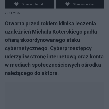
Mazurach. fot. Canva/Instagram
Obserwuj temat
Obserwuj notkę
26.11.2025
Otwarta przed rokiem klinika leczenia
uzależnień Michała Koterskiego padła
ofiarą skoordynowanego ataku
cybernetycznego. Cyberprzestępcy
uderzyli w stronę internetową oraz konta
w mediach społecznościowych ośrodka
należącego do aktora.